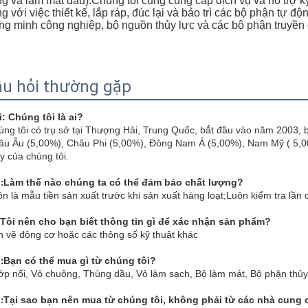
g và làm mát dầu).Chúng tôi cũng cung cấp dịch vụ và hỗ trợ k
g với việc thiết kế, lắp ráp, đúc lại và bảo trì các bộ phận tự đ
ng minh công nghiệp, bộ nguồn thủy lực và các bộ phận truyền
u hỏi thường gặp
i: Chúng tôi là ai?
ng tôi có trụ sở tại Thượng Hải, Trung Quốc, bắt đầu vào năm 2003, 
âu Âu (5,00%), Châu Phi (5,00%), Đông Nam Á (5,00%), Nam Mỹ ( 5,0
 của chúng tôi.
Làm thế nào chúng ta có thể đảm bảo chất lượng?
:
n là mẫu tiền sản xuất trước khi sản xuất hàng loạt;Luôn kiểm tra lần 
 Tôi nên cho bạn biết thông tin gì để xác nhận sản phẩm?
n vẽ động cơ hoặc các thông số kỹ thuật khác
Bạn có thể mua gì từ chúng tôi?
:
p nối, Vỏ chuông, Thùng dầu, Vỏ làm sạch, Bộ làm mát, Bộ phận thủy l
Tại sao bạn nên mua từ chúng tôi, không phải từ các nhà cung
: