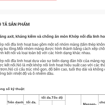
 TẢ SẢN PHẨM
ng axit, kháng kiềm và chống ăn mòn Khớp nối đĩa linh hoạ
p nối đĩa linh hoạt bao gồm một số nhóm màng (tấm thép không 
g bu lông.Mỗi nhóm màng được hình thành bằng cách xếp chồ
nh kết nối và loại toàn bộ với các hình dạng khác nhau.
p nối đĩa linh hoạt dựa vào sự biến dạng đàn hồi của màng ngă
c kết nối.Nó là một khớp nối linh hoạt hiệu suất cao với các 
 trơn.Nó có cấu trúc nhỏ gọn, độ bền cao, tuổi thọ dài và khôn
ng bởi nhiệt độ và ô nhiễm dầu.
ng số kỹ thuật:
tối đa.Tốc độ
Trên danh
tối đa.
ch
Massen-