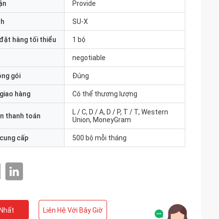
ận
Provide
nh
SU-X
đặt hàng tối thiểu
1 bộ
negotiable
óng gói
Đúng
 giao hàng
Có thể thương lượng
L / C, D / A, D / P, T / T, Western
n thanh toán
Union, MoneyGram
 cung cấp
500 bộ mỗi tháng
 Nhất
Liên Hệ Với Bây Giờ