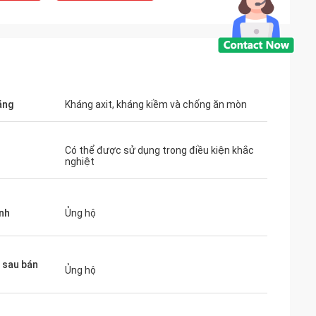
ăng
Kháng axit, kháng kiềm và chống ăn mòn
Có thể được sử dụng trong điều kiện khắc
nghiệt
Y
ỉnh
Ủng hộ
ợc khởi công xây
8 năm 2023 và sẽ
ữa năm 2024
ụ sau bán
Ủng hộ