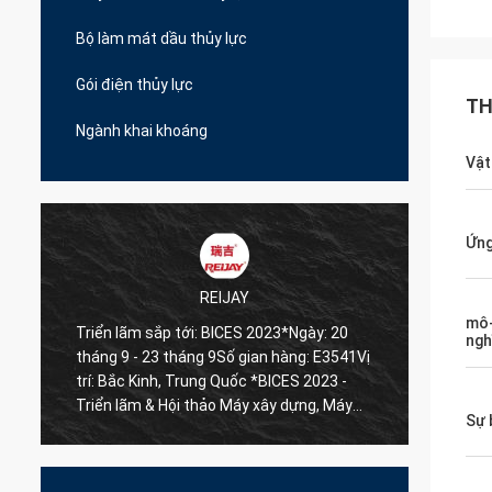
Bộ làm mát dầu thủy lực
Gói điện thủy lực
TH
Ngành khai khoáng
Vật
Ứng
REIJAY
mô-
:
Triển lãm sắp tới: BICES 2023*Ngày: 20
Chúng 
ngh
tháng 9 - 23 tháng 9Số gian hàng: E3541Vị
nhất v
trí: Bắc Kinh, Trung Quốc *BICES 2023 -
Bạn đư
Triển lãm & Hội thảo Máy xây dựng, Máy
tôi bất
Sự 
vật liệu xây dựng và Máy khai thác quốc tế
Bắc Kinh Trung Quốc