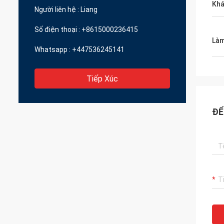
Kh
Người liên hệ :
Liang
Số điện thoại :
+8615000236415
Làm
Whatsapp :
+447536245141
Tiếp Xúc
ĐỂ