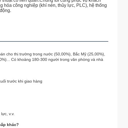
ỹ thuật có liên quan.Chúng tôi cũng phục vụ khách
ộng hóa công nghiệp (khí nén, thủy lực, PLC), hệ thống
 động.
bán cho thị trường trong nước (50,00%), Bắc Mỹ (25,00%),
0%)... Có khoảng 180-300 người trong văn phòng và nhà
cuối trước khi giao hàng
ực, v.v.
 cấp khác?