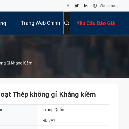
Vietnamese
Trang Web Chính
úng
Yêu Cầu Báo Giá
Thức
Tôi
ông Gỉ Kháng Kiềm
 hoạt Thép không gỉ Kháng kiềm
c
Trung Quốc
REIJAY