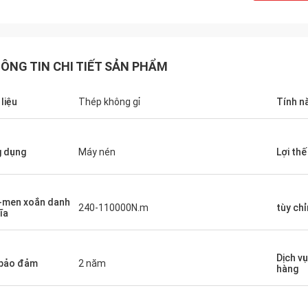
ÔNG TIN CHI TIẾT SẢN PHẨM
 liệu
Thép không gỉ
Tính n
 dụng
Máy nén
Lợi thế
REIJAY
REIJA
men xoắn danh
240-110000N.m
tùy ch
tôi sẽ cung cấp cho bạn dịch vụ tốt
ĩa
Nhà máy mới sắp tới đư
à sản phẩm chất lượng tốt nhất.
dựng vào ngày 8 tháng 
ợc chào đón để liên hệ với chúng
đi vào hoạt động vào gi
 cứ lúc nào!
Dịch v
bảo đảm
2 năm
hàng