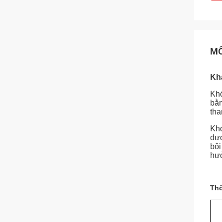
MÔ
Khá
Khớ
bằn
tha
Khớ
đượ
bôi
hưở
Thô