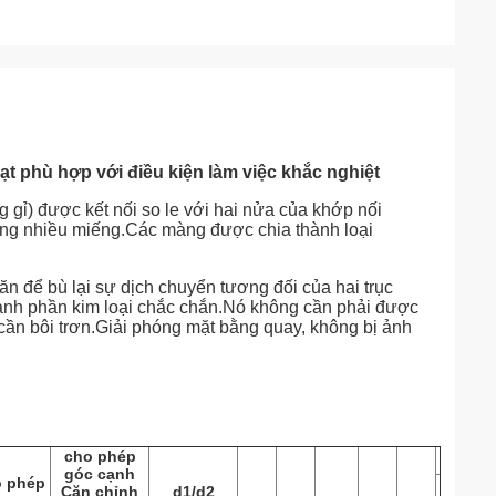
t phù hợp với điều kiện làm việc khắc nghiệt
gỉ) được kết nối so le với hai nửa của khớp nối
ng nhiều miếng.Các màng được chia thành loại
n để bù lại sự dịch chuyển tương đối của hai trục
thành phần kim loại chắc chắn.Nó không cần phải được
g cần bôi trơn.Giải phóng mặt bằng quay, không bị ảnh
cho phép
góc cạnh
o phép
Căn chỉnh
d1/d2