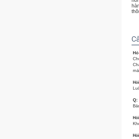
nón
hàn
thô
Câ
Hỏ
Chú
Ch
máy
Hỏi
Luô
Q:
Bả
Hỏi
Khớ
Hỏi