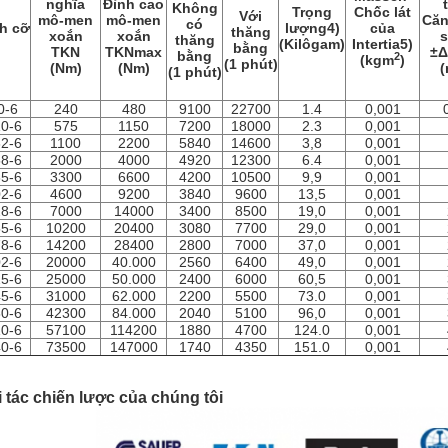
nghĩa
Đỉnh cao
Không
Trọng
Chốc lát
Với
mô-men
mô-men
Căn
có
h cỡ
lượng4)
của
thăng
xoắn
xoắn
s
thăng
(Kilôgam)
Intertia5)
bằng
TKN
TKNmax
±Δ
bằng
2
(kgm
)
(1 phút)
(Nm)
(Nm)
(
(1 phút)
0-6
240
480
9100
22700
1.4
0,001
0-6
575
1150
7200
18000
2.3
0,001
2-6
1100
2200
5840
14600
3,8
0,001
8-6
2000
4000
4920
12300
6.4
0,001
5-6
3300
6600
4200
10500
9,9
0,001
2-6
4600
9200
3840
9600
13,5
0,001
8-6
7000
14000
3400
8500
19,0
0,001
5-6
10200
20400
3080
7700
29,0
0,001
8-6
14200
28400
2800
7000
37,0
0,001
2-6
20000
40.000
2560
6400
49,0
0,001
5-6
25000
50.000
2400
6000
60,5
0,001
5-6
31000
62.000
2200
5500
73.0
0,001
0-6
42300
84.000
2040
5100
96,0
0,001
0-6
57100
114200
1880
4700
124.0
0,001
0-6
73500
147000
1740
4350
151.0
0,001
 tác chiến lược của chúng tôi