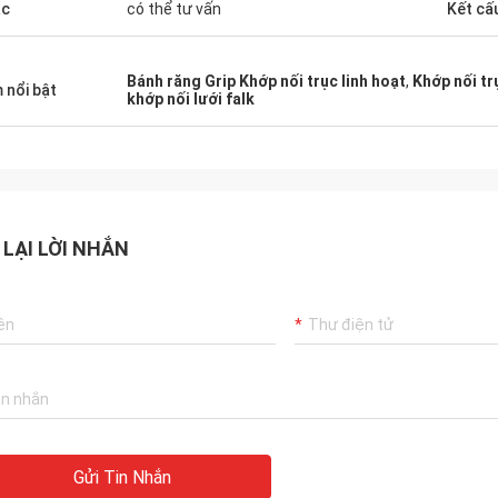
ác
có thể tư vấn
Kết cấ
Bánh răng Grip Khớp nối trục linh hoạt
,
Khớp nối tr
 nổi bật
khớp nối lưới falk
 LẠI LỜI NHẮN
Gửi Tin Nhắn