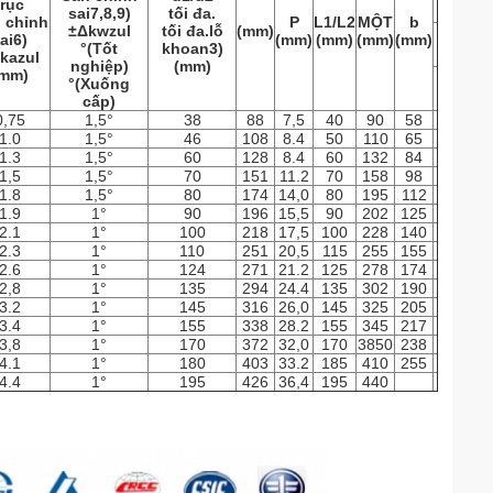
trục
sai7,8,9)
tối đa.
 chỉnh
P
L1/L2
MỘT
b
±Δkwzul
tối đa.lỗ
(mm)
ai6)
(mm)
(mm)
(mm)
(mm)
°(Tốt
khoan3)
kazul
nghiệp)
(mm)
mm)
°(Xuống
cấp)
0,75
1,5°
38
88
7,5
40
90
58
1.0
1,5°
46
108
8.4
50
110
65
1.3
1,5°
60
128
8.4
60
132
84
1,5
1,5°
70
151
11.2
70
158
98
1.8
1,5°
80
174
14,0
80
195
112
1.9
1°
90
196
15,5
90
202
125
2.1
1°
100
218
17,5
100
228
140
2.3
1°
110
251
20,5
115
255
155
2.6
1°
124
271
21.2
125
278
174
2,8
1°
135
294
24.4
135
302
190
3.2
1°
145
316
26,0
145
325
205
3.4
1°
155
338
28.2
155
345
217
3,8
1°
170
372
32,0
170
3850
238
4.1
1°
180
403
33.2
185
410
255
4.4
1°
195
426
36,4
195
440