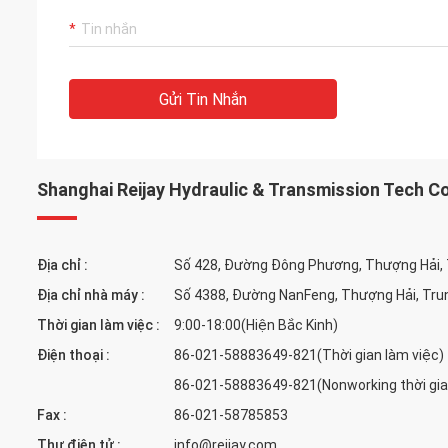
Gửi Tin Nhắn
Shanghai Reijay Hydraulic & Transmission Tech Co
Địa chỉ :
Số 428, Đường Đông Phương, Thượng Hải,
Địa chỉ nhà máy :
Số 4388, Đường NanFeng, Thượng Hải, Tru
Thời gian làm việc :
9:00-18:00(Hiện Bắc Kinh)
Điện thoại :
86-021-58883649-821(Thời gian làm việc)
86-021-58883649-821(Nonworking thời gia
Fax :
86-021-58785853
Thư điện tử :
info@reijay.com