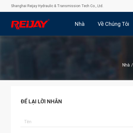
Shanghai Reijay Hydraulic & Transmission Tech Co., Ltd.
Nhà
Về Chúng Tôi
Nhà
/
ĐỂ LẠI LỜI NHẮN