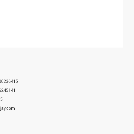
00236415
6245141
15
ijay.com