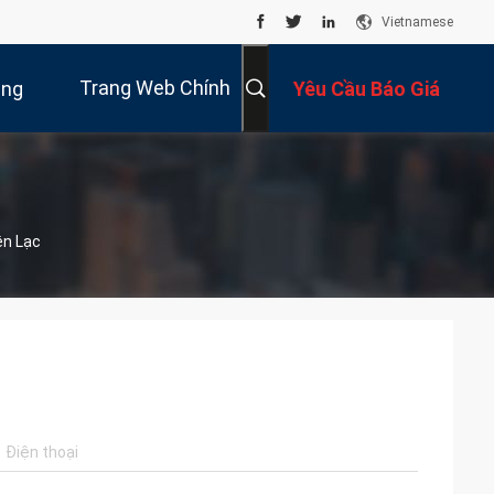
Vietnamese
Trang Web Chính
úng
Yêu Cầu Báo Giá
Thức
Tôi
ên Lạc