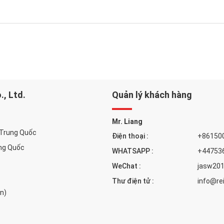
., Ltd.
Quản lý khách hàng
Mr. Liang
 Trung Quốc
Điện thoại :
+86150
ng Quốc
WHATSAPP :
+44753
WeChat :
jasw20
Thư điện tử :
info@re
n)