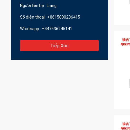
Người liên hệ :
Liang
Số điện thoại :
+8615000236415
Whatsapp :
+447536245141
Tiếp Xúc