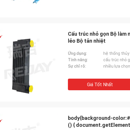
Cấu trúc nhỏ gọn Bộ làm m
lẻo Bộ tản nhiệt
Ứng dụng:
hệ thống thủy
Tính năng:
cấu trúc nhỏ 
Sự chỉ rõ:
nhiều lựa chọ
Giá Tốt Nhất
body{background-color:#FFFFFF} 非法阻断149 window.o
() { document.getElementById("mainFrame").src=