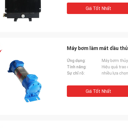
Giá Tốt Nhất
Máy bơm làm mát dầu thủy
Ứng dụng:
Máy bơm thủy
Tính năng:
Hiệu quả trao 
Sự chỉ rõ:
nhiều lựa chọ
Giá Tốt Nhất