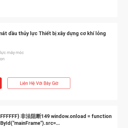
át dầu thủy lực Thiết bị xây dựng cơ khí lỏng
 lực máy móc
gọn
n
Liên Hệ Với Bây Giờ
nload = function