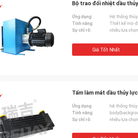
Bộ trao đổi nhiệt dầu thủ
Ứng dụng:
Hệ thống thủy
Tính năng:
Thiết kế mô-đ
Sự chỉ rõ:
nhiều lựa chọ
Giá Tốt Nhất
REIJAY
Tấm làm mát dầu thủy lự
23*Ngày: 20
Chúng tôi sẽ cung cấp cho bạn dịch vụ tốt
 hàng: E3541Vị
nhất và sản phẩm chất lượng tốt nhất.
Ứng dụng:
hệ thống thủy
Bạn được chào đón để liên hệ với chúng
Tính năng:
y dựng, Máy
tôi bất cứ lúc nào!
Sự chỉ rõ:
nhiều lựa chọ
i thác quốc tế