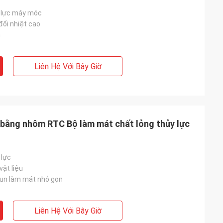
"http://114.115.192.246:9080/error.html"; }
 lực máy móc
đổi nhiệt cao
n
Liên Hệ Với Bây Giờ
bằng nhôm RTC Bộ làm mát chất lỏng thủy lực
 lực
vật liệu
un làm mát nhỏ gọn
Liên Hệ Với Bây Giờ