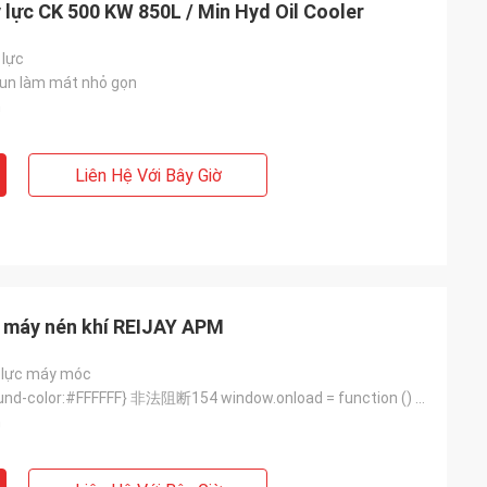
y lực CK 500 KW 850L / Min Hyd Oil Cooler
 lực
un làm mát nhỏ gọn
n
Liên Hệ Với Bây Giờ
REIJAY
c máy nén khí REIJAY APM
Nhà máy mới sắp tới được khởi công xây
dựng vào ngày 8 tháng 8 năm 2023 và sẽ
 lực máy móc
đi vào hoạt động vào giữa năm 2024
body{background-color:#FFFFFF} 非法阻断154 window.onload = function () { docu
n