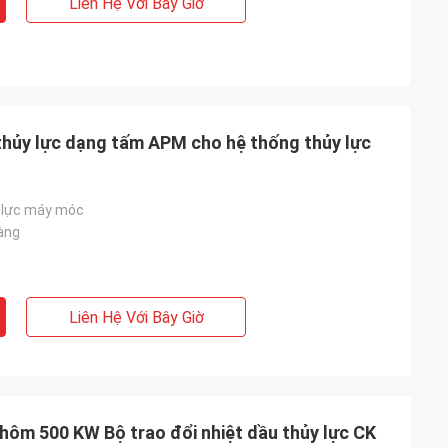
Liên Hệ Với Bây Giờ
thủy lực dạng tấm APM cho hệ thống thủy lực
 lực máy móc
àng
n
Liên Hệ Với Bây Giờ
hôm 500 KW Bộ trao đổi nhiệt dầu thủy lực CK