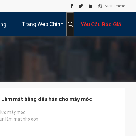
Vietnamese
Trang Web Chính
úng
Yêu Cầu Báo Giá
Thức
Tôi
 Làm mát bằng dầu hàn cho máy móc
 lực máy móc
un làm mát nhỏ gọn
n