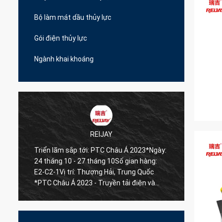
Bộ làm mát dầu thủy lực
Gói điện thủy lực
Ngành khai khoáng
REIJAY
REIJAY
sắp tới: PTC Châu Á 2023*Ngày:
Triển lãm sắp tới: BICES 20
0 - 27 tháng 10Số gian hàng:
tháng 9 - 23 tháng 9Số gian
trí: Thượng Hải, Trung Quốc
trí: Bắc Kinh, Trung Quốc *BICES 2023 -
Á 2023 - Truyền tải điện và
Triển lãm & Hội thảo Máy xâ
 2023
vật liệu xây dựng và Máy kha
Bắc Kinh Trung Quốc