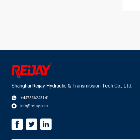
Shanghai Reijay Hydraulic & Transmission Tech Co., Ltd.
+447536245141
info@reijay.com