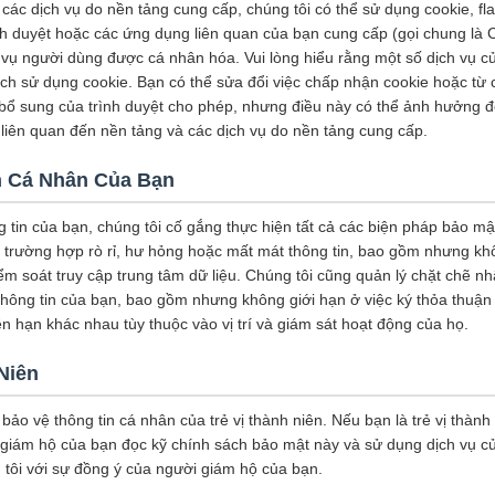
các dịch vụ do nền tảng cung cấp, chúng tôi có thể sử dụng cookie, fl
nh duyệt hoặc các ứng dụng liên quan của bạn cung cấp (gọi chung là 
 vụ người dùng được cá nhân hóa. Vui lòng hiểu rằng một số dịch vụ củ
h sử dụng cookie. Bạn có thể sửa đổi việc chấp nhận cookie hoặc từ c
 bổ sung của trình duyệt cho phép, nhưng điều này có thể ảnh hưởng đ
liên quan đến nền tảng và các dịch vụ do nền tảng cung cấp.
n Cá Nhân Của Bạn
 tin của bạn, chúng tôi cố gắng thực hiện tất cả các biện pháp bảo mậ
g trường hợp rò rỉ, hư hỏng hoặc mất mát thông tin, bao gồm nhưng kh
iểm soát truy cập trung tâm dữ liệu. Chúng tôi cũng quản lý chặt chẽ n
 thông tin của bạn, bao gồm nhưng không giới hạn ở việc ký thỏa thuận
n hạn khác nhau tùy thuộc vào vị trí và giám sát hoạt động của họ.
Niên
 bảo vệ thông tin cá nhân của trẻ vị thành niên. Nếu bạn là trẻ vị thành
giám hộ của bạn đọc kỹ chính sách bảo mật này và sử dụng dịch vụ c
 tôi với sự đồng ý của người giám hộ của bạn.