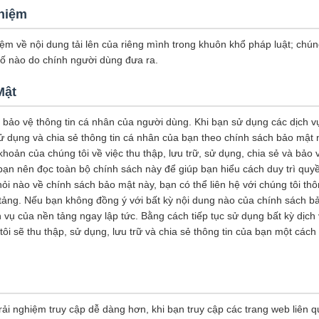
Nhiệm
iệm về nội dung tải lên của riêng mình trong khuôn khổ pháp luật; chún
bố nào do chính người dùng đưa ra.
Mật
c bảo vệ thông tin cá nhân của người dùng. Khi bạn sử dụng các dịch 
sử dụng và chia sẻ thông tin cá nhân của bạn theo chính sách bảo mật
hoản của chúng tôi về việc thu thập, lưu trữ, sử dụng, chia sẻ và bảo 
bạn nên đọc toàn bộ chính sách này để giúp bạn hiểu cách duy trì quyề
ỏi nào về chính sách bảo mật này, bạn có thể liên hệ với chúng tôi thô
tảng. Nếu bạn không đồng ý với bất kỳ nội dung nào của chính sách b
vụ của nền tảng ngay lập tức. Bằng cách tiếp tục sử dụng bất kỳ dịch
ôi sẽ thu thập, sử dụng, lưu trữ và chia sẻ thông tin của bạn một các
ải nghiệm truy cập dễ dàng hơn, khi bạn truy cập các trang web liên 