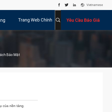
Vietnamese
Trang Web Chính
úng
Yêu Cầu Báo Giá
Thức
Tôi
Sách Bảo Mật
vụ của nền tảng.