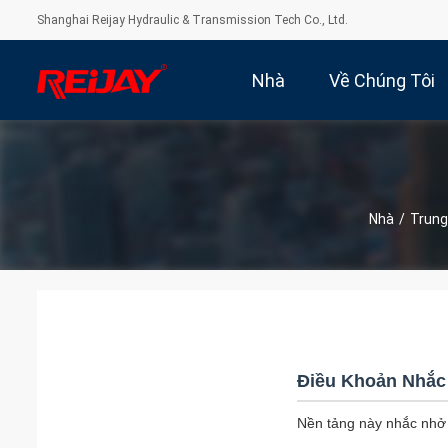
Shanghai Reijay Hydraulic & Transmission Tech Co., Ltd.
Nhà
Về Chúng Tôi
Nhà
/
Trung
Điều Khoản Nhắc
Nền tảng này nhắc nhở b