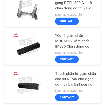
gang PTFL 200 Giá đỡ
chân động cơ thủy lực
SƠ
4
negotiable MOQ:1 bộ
ĐỒ
CONTACT
danh mục
TRANG
WEB
Yếu tố giảm chấn
MDL132S Giảm chấn
IMB35 Chân động cơ
PRIVACY
negotiable MOQ:1 bộ
POLICY
CONTACT
17
Động cơ điện
Thanh phần tử giảm chấn
cao su NEMA cho động
Bellhousing
cơ thủy lực Bellhousing
negotiable MOQ:1 bộ
CONTACT