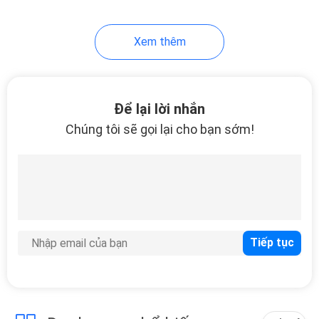
14
Xem thêm
Bơm thủy lực
Bellhousing
Để lại lời nhắn
Chúng tôi sẽ gọi lại cho bạn sớm!
18
Thùng dầu thủy lực