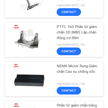
HỆ
negotiable MOQ:1 bộ
CHÚNG
CONTACT
TÔI
16
Khớp nối bánh răng
PTFL 160 Phần tử giảm
TIN
chấn 3D IMB5 Lắp chân
linh hoạt
động cơ điện
TỨC
negotiable MOQ:1 bộ
CONTACT
YÊU
CẦU
NEMA Motor Rung Giảm
22
BÁO
chấn Cao su chống sốc
Khớp nối đĩa linh
GIÁ
negotiable MOQ:1 bộ
hoạt
CONTACT
OFFICIAL
WEBSITE
Phần tử giảm chấn bằng