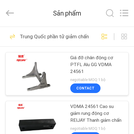
Hydraulic
&
Transmission
Sản phẩm
Tech
Co.,
Ltd..
All
Rights
TRANG
33
Reserved.
Trung Quốc phần tử giảm chấn
Developed
CHỦ
by
Khớp nối hàm linh
ECER
hoạt
Giá đỡ chân động cơ
CÁC
PTFL Alu GG VDMA
SẢN
24561
PHẨM
negotiable MOQ:1 bộ
CONTACT
24
VIDEO
Khớp nối bánh răng
VDMA 24561 Cao su
giảm rung động cơ
VỀ
bọc nylon
REIJAY Thanh giảm chấn
CHÚNG
negotiable MOQ:1 bộ