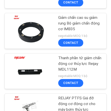
CONTACT
TÔI
Giảm chấn cao su giảm
THAM
28
rung Bộ giảm chấn động
QUAN
cơ IMB35
khớp nối máy xúc
NHÀ
negotiable MOQ:1 bộ
CONTACT
MÁY
Thanh phần tử giảm chấn
KIỂM
động cơ thủy lực Reijay
SOÁT
MDL112M
38
negotiable MOQ:1 bộ
CHẤT
Khớp nối bánh đà
CONTACT
LƯỢNG
cưa
REIJAY PTFS Giá đỡ
LIÊN
động cơ động cơ cho
máy bơm thủy lực