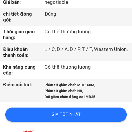
Giá bán:
negotiable
TÔI
chi tiết đóng
Đúng
gói:
THAM
Thời gian giao
Có thể thương lượng
QUAN
hàng:
NHÀ
Điều khoản
L / C, D / A, D / P, T / T, Western Union,
MÁY
thanh toán:
Khả năng cung
Có thể thương lượng
KIỂM
cấp:
SOÁT
Điểm nổi bật:
,
Phần tử giảm chấn MDL160M
,
CHẤT
Phần tử giảm chấn NR
Dải giảm chấn động cơ IMB35
LƯỢNG
GIÁ TỐT NHẤT
LIÊN