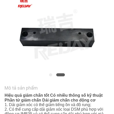
HỆ
CHÚNG
TÔI
TIN
TỨC
YÊU
CẦU
BÁO
GIÁ
Mô tả sản phẩm
Hiệu quả giảm chấn tốt Có nhiều thông số kỹ thuật
OFFICIAL
Phần tử giảm chấn Dải giảm chấn cho động cơ
1. Dải giảm xóc có thể giảm tiếng ồn và độ rung;
WEBSITE
2. Có thể cung cấp dải giảm xóc loại DSM phù hợp với
động cơ IMB35 và có thể cung cấp dải phù hợp với giá