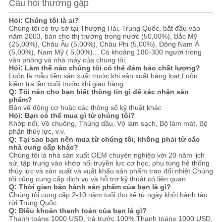
Câu hỏi thường gặp
Hỏi: Chúng tôi là ai?
Chúng tôi có trụ sở tại Thượng Hải, Trung Quốc, bắt đầu vào
năm 2003, bán cho thị trường trong nước (50,00%), Bắc Mỹ
(25,00%), Châu Âu (5,00%), Châu Phi (5,00%), Đông Nam Á
(5,00%), Nam Mỹ ( 5,00%)... Có khoảng 180-300 người trong
văn phòng và nhà máy của chúng tôi.
Hỏi: Làm thế nào chúng tôi có thể đảm bảo chất lượng?
Luôn là mẫu tiền sản xuất trước khi sản xuất hàng loạt;Luôn
kiểm tra lần cuối trước khi giao hàng
Q: Tôi nên cho bạn biết thông tin gì để xác nhận sản
phẩm?
Bản vẽ động cơ hoặc các thông số kỹ thuật khác
Hỏi: Bạn có thể mua gì từ chúng tôi?
Khớp nối, Vỏ chuông, Thùng dầu, Vỏ làm sạch, Bộ làm mát, Bộ
phận thủy lực, v.v.
Q: Tại sao bạn nên mua từ chúng tôi, không phải từ các
nhà cung cấp khác?
Chúng tôi là nhà sản xuất OEM chuyên nghiệp với 20 năm lịch
sử, tập trung vào khớp nối truyền lực cơ học, phụ tùng hệ thống
thủy lực và sản xuất và xuất khẩu sản phẩm trao đổi nhiệt.Chúng
tôi cũng cung cấp dịch vụ và hỗ trợ kỹ thuật có liên quan.
Q: Thời gian bảo hành sản phẩm của bạn là gì?
Chúng tôi cung cấp 2-10 năm tuổi thọ kể từ ngày khởi hành tàu
rời Trung Quốc.
Q: Điều khoản thanh toán của bạn là gì?
Thanh toán≤ 1000 USD, trả trước 100%.Thanh toán≥ 1000 USD,