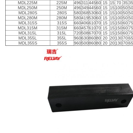
MDL225M
225M
496
311
445
60
15
15
70
35
3
MDL250M
250M
496
349
445
60
15
15
100
50
5
MDL280S
280S
580
368
530
60
15
15
100
50
5
MDL280M
280M
580
419
530
60
15
15
100
50
5
MDL315S
315S
660
406
610
70
15
15
150
60
7
MDL315M
315M
660
457
610
70
15
15
150
60
7
MDL315L
315L
720
508
670
70
15
15
150
60
7
MDL355L
355L
960
630
860
80
20
20
130
70
6
MDL355S
355S
960
500
860
80
20
20
130
70
6