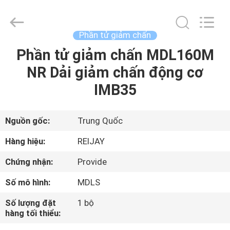
Reijay
Hydraulic
&
Transmission
Tech
Phần tử giảm chấn
Co.,
Ltd..
All
Phần tử giảm chấn MDL160M
TRANG
Rights
Reserved.
NR Dải giảm chấn động cơ
CHỦ
Developed
by
ECER
IMB35
CÁC
SẢN
Nguồn gốc:
Trung Quốc
PHẨM
Hàng hiệu:
REIJAY
Chứng nhận:
Provide
VIDEO
Số mô hình:
MDLS
VỀ
Số lượng đặt
1 bộ
hàng tối thiểu:
CHÚNG