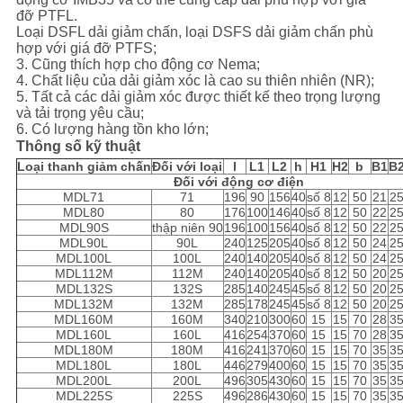
đỡ PTFL.
Loại DSFL dải giảm chấn, loại DSFS dải giảm chấn phù
SƠ
hợp với giá đỡ PTFS;
3. Cũng thích hợp cho động cơ Nema;
ĐỒ
4. Chất liệu của dải giảm xóc là cao su thiên nhiên (NR);
TRANG
5. Tất cả các dải giảm xóc được thiết kế theo trọng lượng
và tải trọng yêu cầu;
WEB
6. Có lượng hàng tồn kho lớn;
Thông số kỹ thuật
Loại thanh giảm chấn
Đối với loại
l
L1
L2
h
H1
H2
b
B1
B
Đối với động cơ điện
PRIVACY
MDL71
71
196
90
156
40
số 8
12
50
21
2
MDL80
80
176
100
146
40
số 8
12
50
22
2
POLICY
MDL90S
thập niên 90
196
100
156
40
số 8
12
50
22
2
MDL90L
90L
240
125
205
40
số 8
12
50
24
2
MDL100L
100L
240
140
205
40
số 8
12
50
24
2
MDL112M
112M
240
140
205
40
số 8
12
50
20
2
MDL132S
132S
285
140
245
45
số 8
12
50
20
2
MDL132M
132M
285
178
245
45
số 8
12
50
20
2
MDL160M
160M
340
210
300
60
15
15
70
28
3
MDL160L
160L
416
254
370
60
15
15
70
28
3
MDL180M
180M
416
241
370
60
15
15
70
35
3
MDL180L
180L
446
279
400
60
15
15
70
35
3
MDL200L
200L
496
305
430
60
15
15
70
35
3
MDL225S
225S
496
286
430
60
15
15
70
35
3