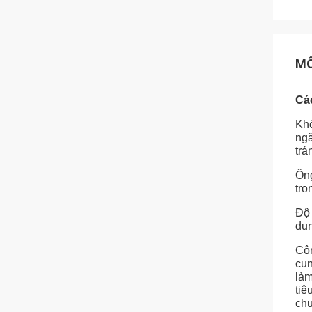
MÔ
Cá
Khớ
ngă
trá
Ống
tro
Độ 
dụn
Côn
cun
làm
tiê
chu