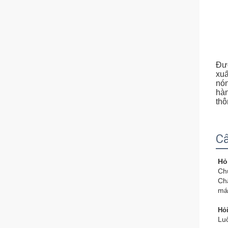
Đượ
xuấ
nón
hàn
thô
Câ
Hỏ
Chú
Ch
máy
Hỏi
Luô