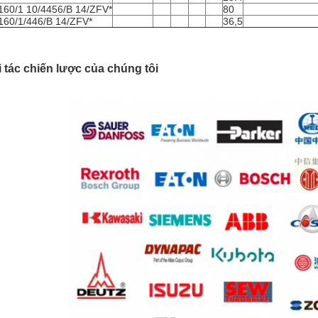
60/1 10/4456/B 14/ZFV*
80
60/1/446/B 14/ZFV*
36,5
 tác chiến lược của chúng tôi