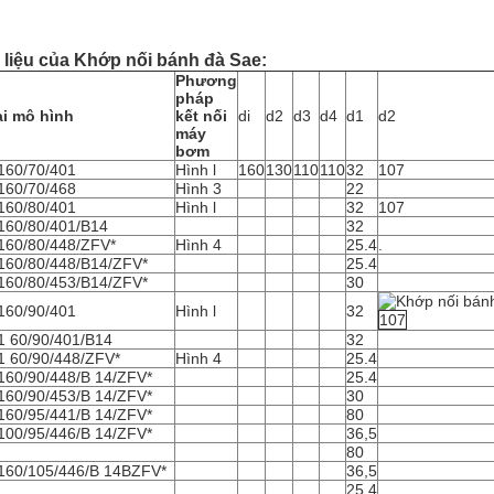
 liệu của Khớp nối bánh đà Sae:
Phương
pháp
i mô hình
kết nối
di
d2
d3
d4
d1
d2
máy
bơm
60/70/401
Hình l
160
130
110
110
32
107
60/70/468
Hình 3
22
60/80/401
Hình l
32
107
60/80/401/B14
32
60/80/448/ZFV*
Hình 4
25.4
.
60/80/448/B14/ZFV*
25.4
60/80/453/B14/ZFV*
30
60/90/401
Hình l
32
107
 60/90/401/B14
32
 60/90/448/ZFV*
Hình 4
25.4
60/90/448/B 14/ZFV*
25.4
60/90/453/B 14/ZFV*
30
60/95/441/B 14/ZFV*
80
00/95/446/B 14/ZFV*
36,5
80
60/105/446/B 14BZFV*
36,5
25.4