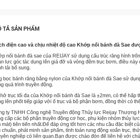
 TẢ SẢN PHẨM
ch điện cao và chịu nhiệt độ cao Khớp nối bánh đà Sae đ
p nối bánh đà sae của REIJAY sử dụng cấu trúc răng hình trốn
n lực góc tác dụng lên giá đỡ và vòng đệm trục bơm, điều này c
nh tải bổ sung.
 bọc bánh răng bằng nylon của Khớp nối bánh đà Sae sử dụng 
ng quá trình truyền động.
hở trục tối đa của Khớp nối bánh đà Sae là ±2mm, có thể hấp t
g lên phốt tiếp giáp với ổ trục và bộ phận bơm, đồng thời có th
g ty TNHH Công nghệ Truyền động Thủy lực Reijay Thượng Hả
g cấp các bộ phận truyền động cơ học, phụ kiện nhóm thủy lực
 mát) tiên tiến nhất.Để đáp ứng tốt hơn các nhu cầu đặc biệt củ
u chuẩn, phát minh sản phẩm, tính toán rung động xoắn trục, 
yên nghiệp có liên quan.Bạn được chào đón để liên hệ với chún