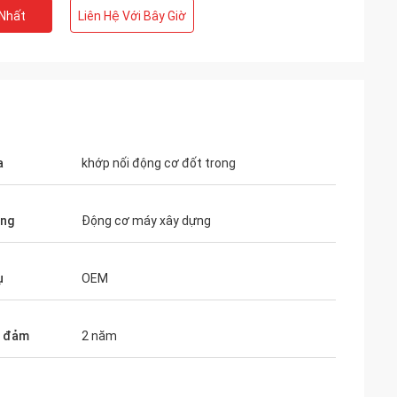
 Nhất
Liên Hệ Với Bây Giờ
a
khớp nối động cơ đốt trong
ụng
Động cơ máy xây dựng
Y
ợc khởi công xây
ụ
OEM
8 năm 2023 và sẽ
ữa năm 2024
o đảm
2 năm