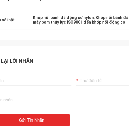
Khớp nối bánh đà động cơ nylon
,
Khớp nối bánh đà
 nổi bật
máy bơm thủy lực ISO9001 đến khớp nối động cơ
 LẠI LỜI NHẮN
Gửi Tin Nhắn