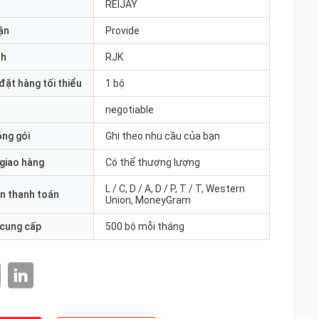
REIJAY
ận
Provide
nh
RJK
đặt hàng tối thiểu
1 bộ
negotiable
óng gói
Ghi theo nhu cầu của bạn
 giao hàng
Có thể thương lượng
L / C, D / A, D / P, T / T, Western
n thanh toán
Union, MoneyGram
 cung cấp
500 bộ mỗi tháng