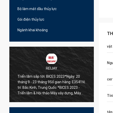
Bộ làm mát dầu thủy lực
Gói điện thủy lực
Ngành khai khoáng
TH
vật
Ngư
REIJAY
:
Triển lãm sắp tới: BICES 2023*Ngày: 20
Chúng 
cer
tháng 9 - 23 tháng 9Số gian hàng: E3541Vị
nhất v
trí: Bắc Kinh, Trung Quốc *BICES 2023 -
Bạn đư
Triển lãm & Hội thảo Máy xây dựng, Máy
tôi bất
Tín
vật liệu xây dựng và Máy khai thác quốc tế
Bắc Kinh Trung Quốc
tên