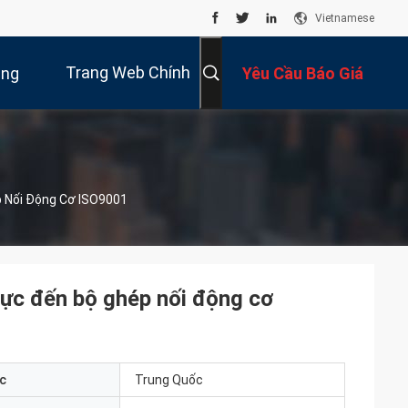
Vietnamese
Trang Web Chính
úng
Yêu Cầu Báo Giá
Thức
Tôi
 Nối Động Cơ ISO9001
lực đến bộ ghép nối động cơ
c
Trung Quốc