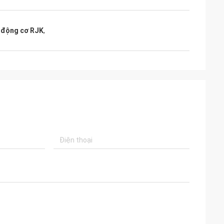
 động cơ RJK
,