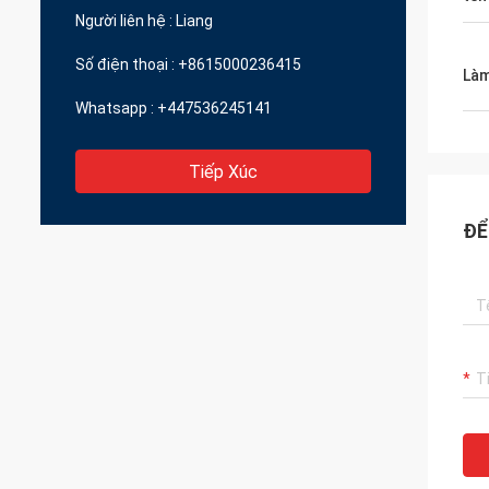
Người liên hệ :
Liang
Số điện thoại :
+8615000236415
Làm
Whatsapp :
+447536245141
Tiếp Xúc
ĐỂ