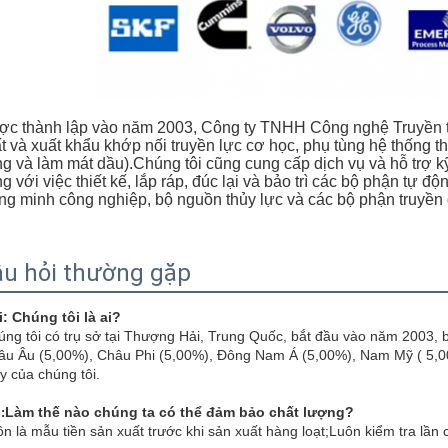
c thành lập vào năm 2003, Công ty TNHH Công nghệ Truyền tả
t và xuất khẩu khớp nối truyền lực cơ học, phụ tùng hệ thống thủ
g và làm mát dầu).Chúng tôi cũng cung cấp dịch vụ và hỗ trợ k
g với việc thiết kế, lắp ráp, đúc lại và bảo trì các bộ phận tự đ
ng minh công nghiệp, bộ nguồn thủy lực và các bộ phận truyền
u hỏi thường gặp
i: Chúng tôi là ai?
ng tôi có trụ sở tại Thượng Hải, Trung Quốc, bắt đầu vào năm 2003, 
âu Âu (5,00%), Châu Phi (5,00%), Đông Nam Á (5,00%), Nam Mỹ ( 5,0
 của chúng tôi.
Làm thế nào chúng ta có thể đảm bảo chất lượng?
:
n là mẫu tiền sản xuất trước khi sản xuất hàng loạt;Luôn kiểm tra lần 