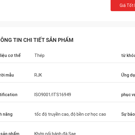
Giá Tốt
ÔNG TIN CHI TIẾT SẢN PHẨM
 liệu cơ thể
Thép
từ khó
ời mẫu
RJK
Ứng d
REIJAY
REIJA
tôi sẽ cung cấp cho bạn dịch vụ tốt
Nhà máy mới sắp tới đư
tification
ISO9001/ITS16949
phục v
à sản phẩm chất lượng tốt nhất.
dựng vào ngày 8 tháng 
ợc chào đón để liên hệ với chúng
đi vào hoạt động vào gi
 cứ lúc nào!
h năng
tốc độ truyền cao, độ bền cơ học cao
Sự bả
 sản phẩm
Khớp nối bánh đà Sae