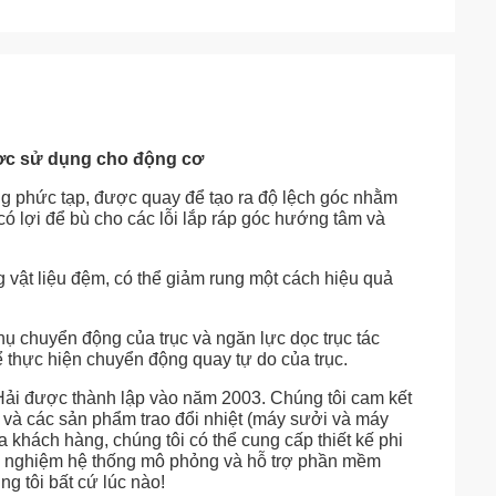
ược sử dụng cho động cơ
g phức tạp, được quay để tạo ra độ lệch góc nhằm
ó lợi để bù cho các lỗi lắp ráp góc hướng tâm và
vật liệu đệm, có thể giảm rung một cách hiệu quả
hụ chuyển động của trục và ngăn lực dọc trục tác
ể thực hiện chuyển động quay tự do của trục.
i được thành lập vào năm 2003. Chúng tôi cam kết
 và các sản phẩm trao đổi nhiệt (máy sưởi và máy
a khách hàng, chúng tôi có thể cung cấp thiết kế phi
thử nghiệm hệ thống mô phỏng và hỗ trợ phần mềm
g tôi bất cứ lúc nào!