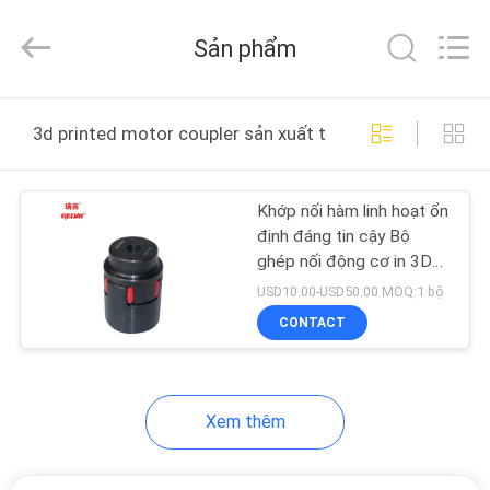
Hydraulic
&
Transmission
Sản phẩm
Tech
Co.,
Ltd..
All
Rights
TRANG
Reserved.
3d printed motor coupler sản xuất trực tuyến
Developed
CHỦ
by
ECER
Khớp nối hàm linh hoạt ổn
CÁC
định đáng tin cậy Bộ
SẢN
ghép nối động cơ in 3D
cho các dịp
PHẨM
USD10.00-USD50.00 MOQ:1 bộ
CONTACT
VIDEO
Xem thêm
VỀ
CHÚNG