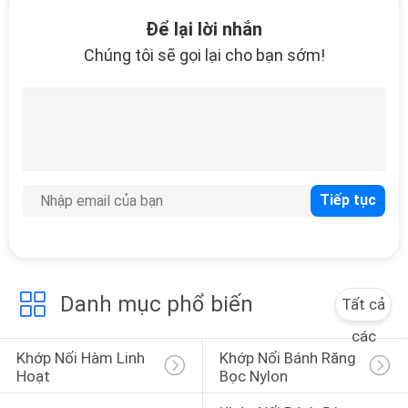
TÔI
Để lại lời nhắn
Chúng tôi sẽ gọi lại cho bạn sớm!
THAM
QUAN
NHÀ
MÁY
KIỂM
SOÁT
CHẤT
Danh mục phổ biến
Tất cả
LƯỢNG
các
Khớp Nối Hàm Linh 
Khớp Nối Bánh Răng 
LIÊN
Hoạt
Bọc Nylon